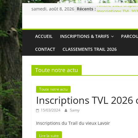
Passer
Affiche 2025 dispon
samedi, août 8, 2026
Récents :
au
Inscriptions TVL 202
Bienvenue !
contenu
Trail
ACCUEIL
INSCRIPTIONS & TARIFS
PARCO
du
CONTACT
CLASSEMENTS TRAIL 2026
Vieux
Toute notre actu
Lavoir,
Toute notre actu
Morainvilliers
Inscriptions TVL 2026 
Trail
15/03/2024
Samy
et
Inscriptions du Trail du vieux Lavoir
marches
Lire la suite