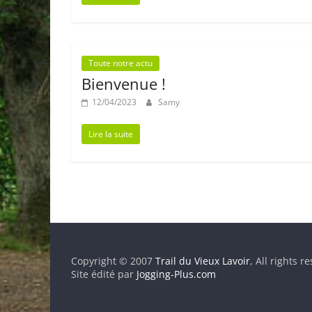
Toute notre actu
Bienvenue !
12/04/2023
Samy
Lire la suite
Copyright © 2007
Trail du Vieux Lavoir
, All rights r
Site édité par
Jogging-Plus.com